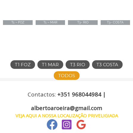
T1 – FOZ
T1 – MAR
T3- RIO
T3- COSTA
T1 FOZ
T1 MAR
T3 RIO
T3 COSTA
TODOS
Contactos:
+351 968044984 |
albertoaroeira@gmail.com
VEJA AQUI A NOSSA LOCALIZAÇÃO PRIVELIGIADA